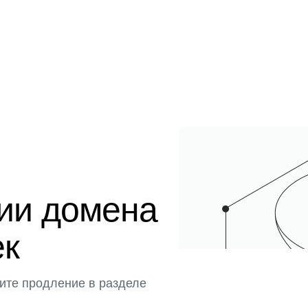
ции домена
ек
ите продление в разделе